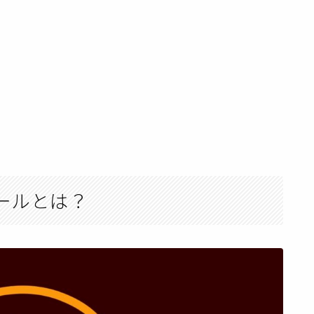
？
わツールとは？