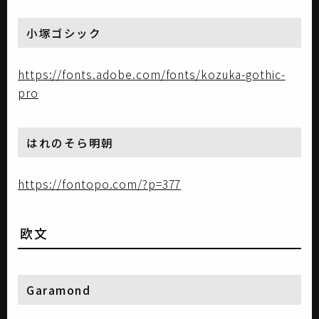
小塚ゴシック
https://fonts.adobe.com/fonts/kozuka-gothic-
pro
はれのそら明朝
https://fontopo.com/?p=377
欧文
Garamond