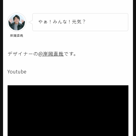
やぁ！みんな！元気？
岸岡直哉
デザイナーの
@岸岡直哉
です。
Youtube