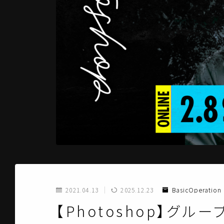
2021.04.13
2025.12.23
BasicOperation
【Photoshop】グ