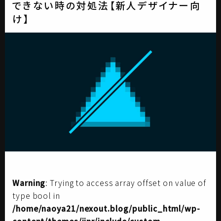
できない時の対処法【新人デザイナー向
け】
Warning
: Trying to access array offset on value of
type bool in
/home/naoya21/nexout.blog/public_html/wp-
content/themes/jinr/include/custom-