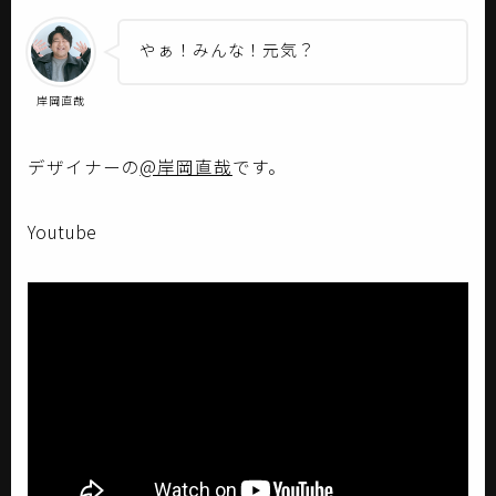
やぁ！みんな！元気？
岸岡直哉
デザイナーの
@岸岡直哉
です。
Youtube