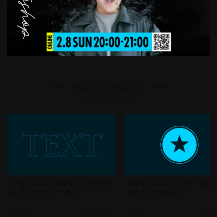
Recommend
こちらの記事もどうぞ
【Photoshop】文字をパス化する方
【Photoshop】レイヤーを結
法【新人デザイナー向け】
方法【これで解決】
2021.06.04
BasicOperation
2021.04.12
BasicOp