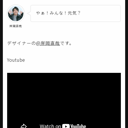
やぁ！みんな！元気？
岸岡直哉
デザイナーの
@岸岡直哉
です。
Youtube