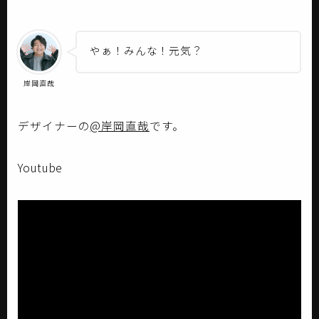
やぁ！みんな！元気？
岸岡直哉
デザイナーの
@岸岡直哉
です。
Youtube